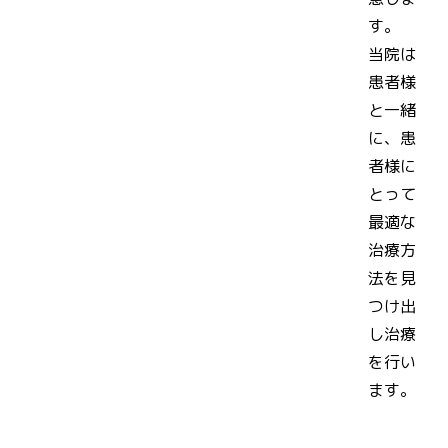
す。
当院は
患者様
と一緒
に、患
者様に
とって
最適な
治療方
法を見
つけ出
し治療
を行い
ます。