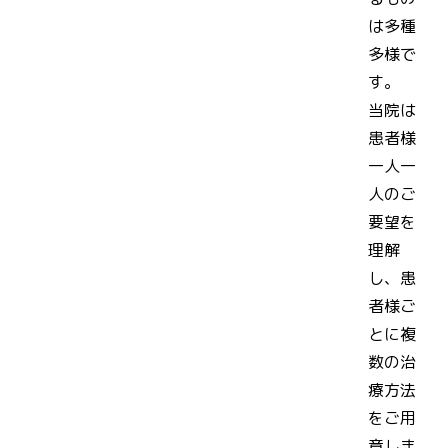
は多種
多様で
す。
当院は
患者様
一人一
人のご
要望を
理解
し、患
者様ご
とに複
数の治
療方法
をご用
意しま