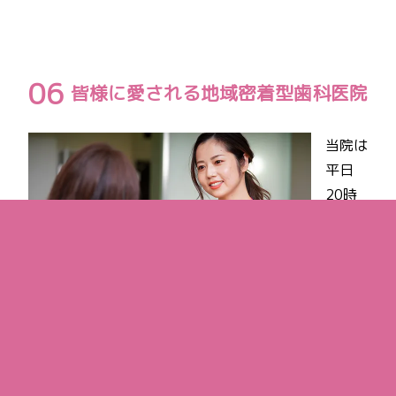
皆様に愛される地域密着型歯科医院
当院は
平日
20時
まで、
土曜
日・日
曜日・
祝日も
20時
まで診
療をし