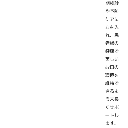
期検診
や予防
ケアに
力を入
れ、患
者様の
健康で
美しい
お口の
環境を
維持で
きるよ
う末長
くサポ
ートし
ます。