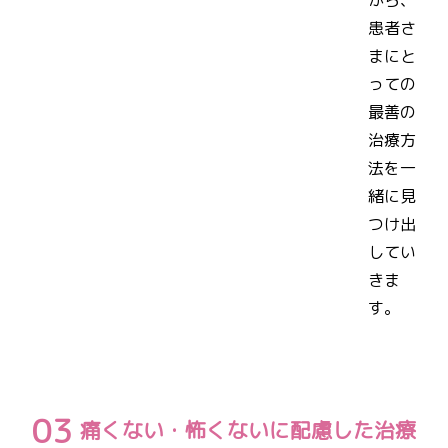
患者さ
まにと
っての
最善の
治療方
法を一
緒に見
つけ出
してい
きま
す。
痛くない・怖くないに配慮した治療