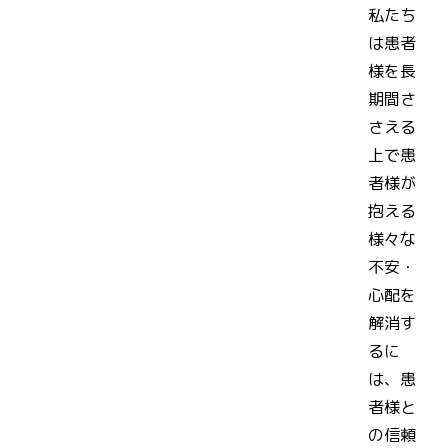
私たち
は患者
様を長
期間さ
さえる
上で患
者様が
抱える
様々な
不安・
心配を
解消す
るに
は、患
者様と
の信頼