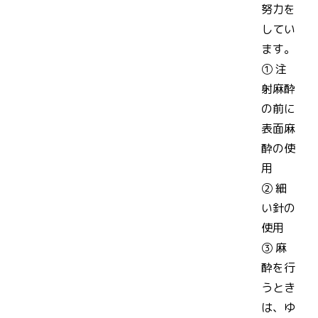
努力を
してい
ます。
① 注
射麻酔
の前に
表面麻
酔の使
用
② 細
い針の
使用
③ 麻
酔を行
うとき
は、ゆ